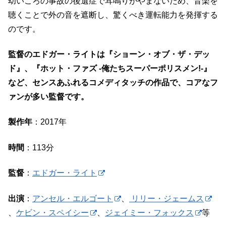
幼いころの事故の後遺症で耳鳴りがやまないため、音楽を
聴くことで外の音を遮断し、驚くべき運転能力を発揮する
のです。
監督のエドガー・ライトは『ショーン・オブ・ザ・デッ
ド』、『ホット・ファズ -俺たちスーパーポリスメン!-』
など、センスあふれるコメディタッチの作品で、コアなフ
ァンが多い監督です。
製作年
：2017年
時間
：113分
監督
：
エドガー・ライト
出演
：
アンセル・エルゴート
、
リリー・ジェームス
、
ケビン・スペイシー
、
ジェイミー・フォックス
等