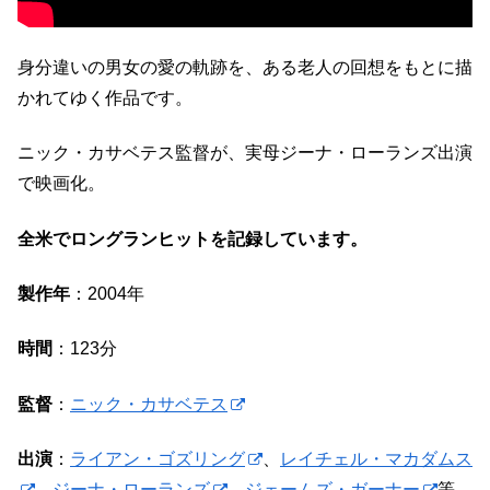
身分違いの男女の愛の軌跡を、ある老人の回想をもとに描
かれてゆく作品です。
ニック・カサベテス監督が、実母ジーナ・ローランズ出演
で映画化。
全米でロングランヒットを記録しています。
製作年
：2004年
時間
：123分
監督
：
ニック・カサベテス
出演
：
ライアン・ゴズリング
、
レイチェル・マカダムス
、
ジーナ・ローランズ
、
ジェームズ・ガーナー
等