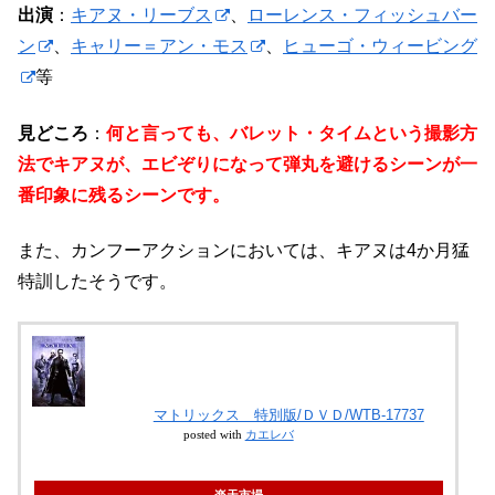
出演
：
キアヌ・リーブス
、
ローレンス・フィッシュバー
ン
、
キャリー＝アン・モス
、
ヒューゴ・ウィービング
等
見どころ
：
何と言っても、バレット・タイムという撮影方
法でキアヌが、エビぞりになって弾丸を避けるシーンが一
番印象に残るシーンです。
また、カンフーアクションにおいては、キアヌは4か月猛
特訓したそうです。
マトリックス 特別版/ＤＶＤ/WTB-17737
posted with
カエレバ