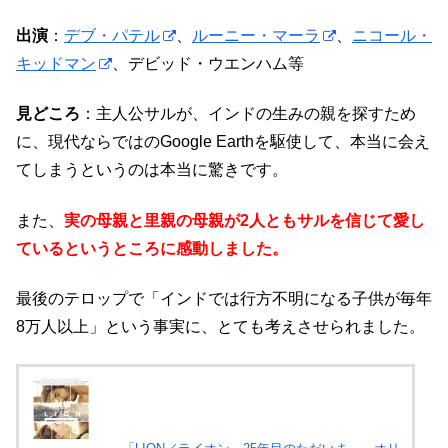
出演
：
デブ・パテル
、
ルーニー・マーラ
、
ニコール・
キッドマン
、デビッド・ウエンハム等
見どころ
：主人公サルが、インドの生みの親を探すため
に、現代ならではのGoogle Earthを駆使して、本当に会え
てしまうというのは本当に驚きです。
また、
実の母親と里親の母親が2人ともサルを信じて愛し
ているというところに
感動しました。
最後のテロップで「インドでは行方不明になる子供が毎年
8万人以上」という事実に、とても考えさせられました。