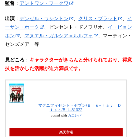
監督
：
アントワン・フークワ
出演
：
デンゼル・ワシントン
、
クリス・プラット
、
イ
ーサン・ホーク
、ビンセント・ドノフリオ、
イ・ビョン
ホン
、
マヌエル・ガルシア＝ルルフォ
、マーティン・
センズメアー等
見どころ
：
キャラクターがきちんと分けられており、得意
技を活かした活躍が迫力満点です。
マグニフィセント・セブン/Ｂｌｕ−ｒａｙ Ｄ
ｉｓｃ/BLU-81022
posted with
カエレバ
楽天市場