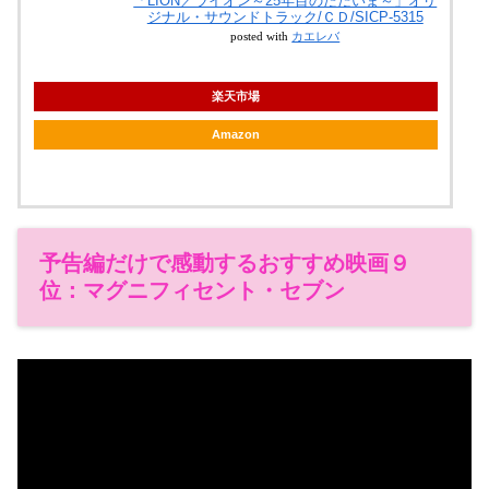
「LION／ライオン～25年目のただいま～」オリ
ジナル・サウンドトラック/ＣＤ/SICP-5315
posted with
カエレバ
楽天市場
Amazon
予告編だけで感動するおすすめ映画９
位：マグニフィセント・セブン