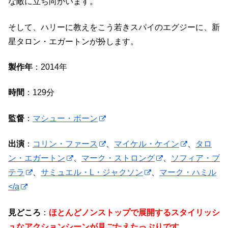
な敵に立ち向かいます。
そして、ハリーに教えをこう若きスパイのエグジーに、新
星タロン・エガートンが扮します。
製作年
：2014年
時間
：129分
監督
：
マシュー・ボーン
出演
：
コリン・ファース
、
マイケル・ケイン
、
タロ
ン・エガートン
、
マーク・ストロング
、
ソフィア・ブ
テラ
、
サミュエル・L・ジャクソン
、
マーク・ハミル
</a
見どころ
：
ほとんどノンストップで展開するスタイリッシ
ュなアクションシーンが見ごたえたっぷりです。