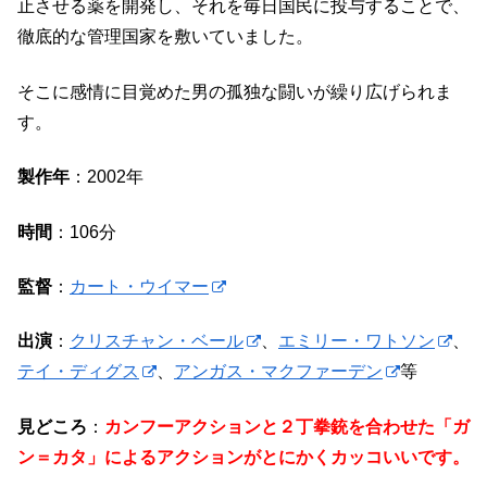
止させる薬を開発し、それを毎日国民に投与することで、
徹底的な管理国家を敷いていました。
そこに感情に目覚めた男の孤独な闘いが繰り広げられま
す。
製作年
：2002年
時間
：106分
監督
：
カート・ウイマー
出演
：
クリスチャン・ベール
、
エミリー・ワトソン
、
テイ・ディグス
、
アンガス・マクファーデン
等
見どころ
：
カンフーアクションと２丁拳銃を合わせた「ガ
ン＝カタ」によるアクションがとにかくカッコいいです。