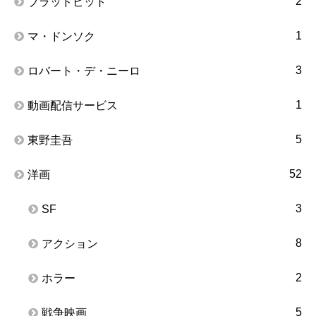
2
ブラッドピット
1
マ・ドンソク
3
ロバート・デ・ニーロ
1
動画配信サービス
5
東野圭吾
52
洋画
3
SF
8
アクション
2
ホラー
5
戦争映画