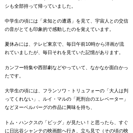
シも
全部持って帰っていました。
中学生の頃には「未知との遭遇」を見て、宇宙人との交信
の音が
とても印象的で感動したのを覚えています。
夏休みには、テレビ東京で、毎日午前10時から洋画が流
れていましたが
、
毎日それを見ていた記憶があります。
カンフー特集や西部劇などやっていて、
なかなか面白かっ
たです。
大学生の頃には、フランソワ・トリュフォーの「大人は判
ってくれない」、
ルイ・マルの「死刑台のエレベーター」
など
ヌーベルバーグの作品に興味を持ち、
トム・ハンクスの「ビッグ」が見たい！と思ったら、すぐ
に
日比谷シャンテの映画館へ行き、
立ち見で（その頃の映