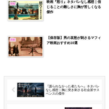
映画『怒り』ネタバレなし感想｜信
邦画
じることの難しさに胸が苦しくなる
傑作
【保存版】男の哀愁が刺さるマフィ
洋画
ア映画おすすめ10選
『護られなかった者たちへ』ネタバレ
なし感想｜胸に突き刺さる社会派サス
ペンスの傑作