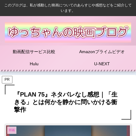
このブログは、私が感動した映画についてのあらすじや感想などをご紹介して
います。
動画配信サービス比較
Amazonプライムビデオ
Hulu
U-NEXT
PR
『PLAN 75』ネタバレなし感想｜「生
きる」とは何かを静かに問いかける衝
撃作
邦画