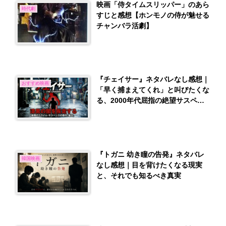
映画「侍タイムスリッパー」のあら
時代劇
すじと感想【ホンモノの侍が魅せる
チャンバラ活劇】
『チェイサー』ネタバレなし感想｜
おすすめ映画
「早く捕まえてくれ」と叫びたくな
る、2000年代屈指の絶望サスペン
ス
『トガニ 幼き瞳の告発』ネタバレ
韓国映画
なし感想｜目を背けたくなる現実
と、それでも知るべき真実