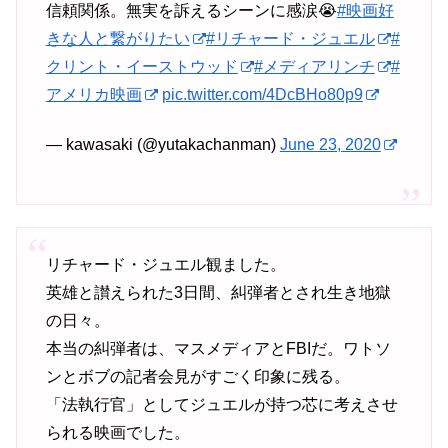
信頼関係。無実を訴えるシーンに感涙😭
#映画好
きな人と繋がりたい
#リチャード・ジュエル
#
クリント・イーストウッド
#メディアリンチ
#
アメリカ映画
pic.twitter.com/4DcBHo80p9
— kawasaki (@yutakachanman)
June 23, 2020
リチャード・ジュエル観ました。
英雄と讃えられた3日間、糾弾者とされ生き地獄
の日々。
本当の糾弾者は、マスメディアとFBIだ。ワトソ
ンとボブの記者会見がすごく印象に残る。
「法執行官」としてジュエルが持つ芯に考えさせ
られる映画でした。