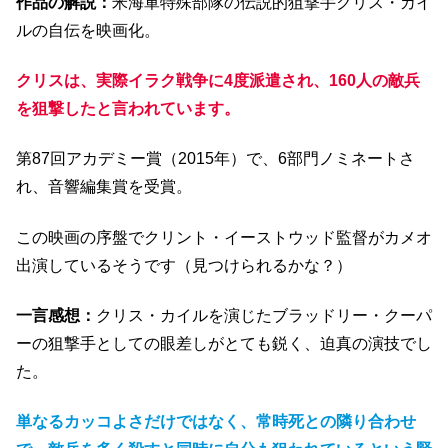
作品の解説：
米海軍特殊部隊の伝説的狙撃手クリス・カイ
ルの自伝を映画化。
クリスは、実際イラク戦争に4度派遣され、160人の敵兵
を狙撃したと言われています。
第87回アカデミー賞（2015年）で、6部門ノミネートさ
れ、音響編集賞を受賞。
この映画の序盤でクリント・イーストウッド監督がカメオ
出演しているそうです（見つけられるかな？）
一言感想：
クリス・カイルを演じたブラッドリー・クーパ
ーの狙撃手としての眼差しがとても鋭く、迫真の演技でし
た。
単なるカッコよさだけではなく、常時死との隣り合わせ