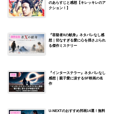
のあらすじと感想【キレッキレのア
クション！】
『容疑者Xの献身』ネタバレなし感
東野圭吾
想｜切なすぎる愛に心を揺さぶられ
る傑作ミステリー
『インターステラー』ネタバレなし
洋画
感想｜親子愛に涙するSF映画の名
作
U-NEXTのおすすめ邦画14選！無料
U-NEXT