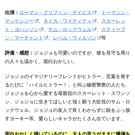
出演：
ローマン・グリフィン・デイビス
、
トーマシン・
マッケンジー
、
タイカ・ワイティティ
、
スカーレッ
ト・ヨハンソン
、
サム・ロックウェル
、
スティーブ
ン・マーチャント
、
レベル・ウィルソン
等
評価・感想：
ジョジョも可愛いのですが、彼を見守る周り
の人々も温かく、面白おかしい。
ジョジョのイマジナリーフレンドがヒトラー、言葉を発す
るたびに「ハイルヒトラー！」と叫ぶ秘密警察の人たち、
ジョジョを心から愛する母親役のスカーレット・スワンソ
ン、ジョジョに生きてほしいと強く願う大佐役のサム・ロ
ックウェル、ジョジョの友人で良くわからずに銃をぶっ放
すヨーキー等、愛らしいキャラがたくさん出ています。
面白おかしく描いているのに、大人の言うがままに爆弾を