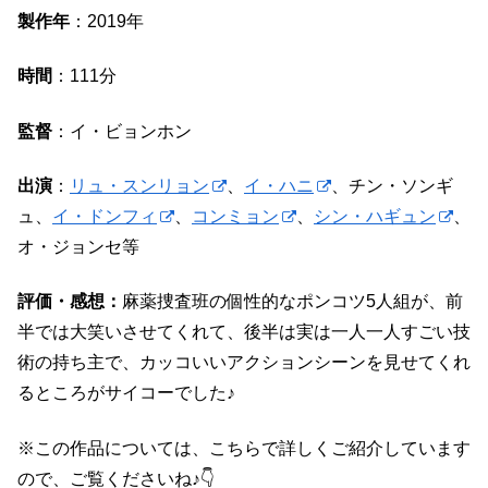
製作年
：2019年
時間
：111分
監督
：イ・ビョンホン
出演
：
リュ・スンリョン
、
イ・ハニ
、チン・ソンギ
ュ、
イ・ドンフィ
、
コンミョン
、
シン・ハギュン
、
オ・ジョンセ等
評価・感想：
麻薬捜査班の個性的なポンコツ5人組が、前
半では大笑いさせてくれて、後半は実は一人一人すごい技
術の持ち主で、カッコいいアクションシーンを見せてくれ
るところがサイコーでした♪
※この作品については、こちらで詳しくご紹介しています
ので、ご覧くださいね♪👇