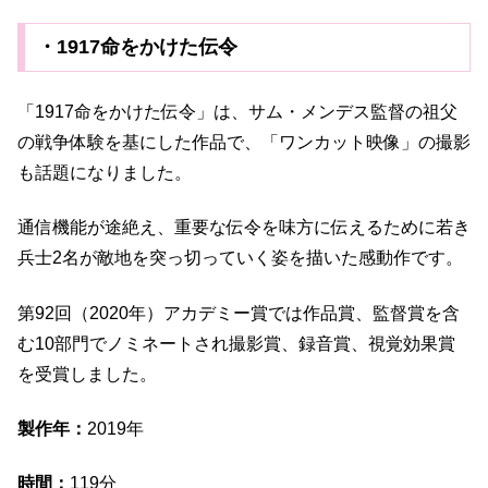
・1917命をかけた伝令
「1917命をかけた伝令」は、サム・メンデス監督の祖父
の戦争体験を基にした作品で、「ワンカット映像」の撮影
も話題になりました。
通信機能が途絶え、重要な伝令を味方に伝えるために若き
兵士2名が敵地を突っ切っていく姿を描いた感動作です。
第92回（2020年）アカデミー賞では作品賞、監督賞を含
む10部門でノミネートされ撮影賞、録音賞、視覚効果賞
を受賞しました。
製作年：
2019年
時間：
119分