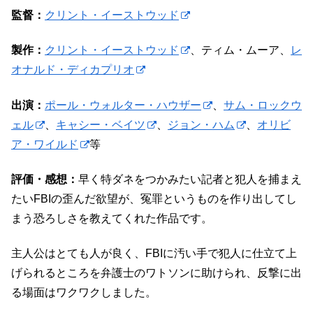
監督：
クリント・イーストウッド
製作：
クリント・イーストウッド
、ティム・ムーア、
レ
オナルド・ディカプリオ
出演：
ポール・ウォルター・ハウザー
、
サム・ロックウ
ェル
、
キャシー・ベイツ
、
ジョン・ハム
、
オリビ
ア・ワイルド
等
評価・感想：
早く特ダネをつかみたい記者と犯人を捕まえ
たいFBIの歪んだ欲望が、冤罪というものを作り出してし
まう恐ろしさを教えてくれた作品です。
主人公はとても人が良く、FBIに汚い手で犯人に仕立て上
げられるところを弁護士のワトソンに助けられ、反撃に出
る場面はワクワクしました。