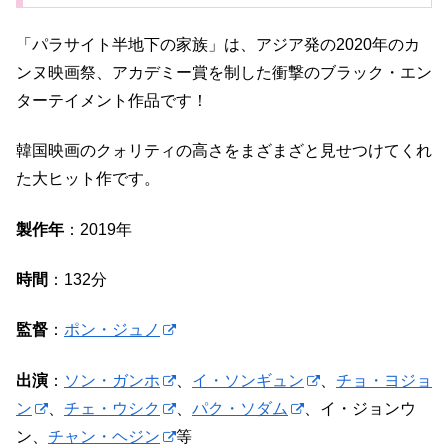
「パラサイト半地下の家族」は、アジア発の2020年のカ
ンヌ映画祭、アカデミー賞を制した衝撃のブラック・エン
ターテイメント作品です！
韓国映画のクォリティの高さをまざまざと見せつけてくれ
た大ヒット作です。
製作年
：2019年
時間
：132分
監督
：
ポン・ジュノ
出演
：
ソン・ガンホ
、
イ・ソンギュン
、
チョ・ヨジョ
ン
、
チェ・ウシク
、
パク・ソダム
、イ・ジョンウ
ン、
チャン・ヘジン
等