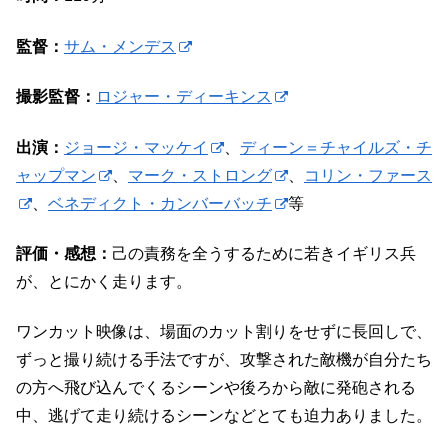
監督：
サム・メンデス
撮影監督：
ロジャー・ディーキンス
出演：
ジョージ・マッケイ
、
ディーン＝チャイルズ・チ
ャップマン
、
マーク・ストロング
、
コリン・ファース
、
ベネディクト・カンバーバッチ
等
評価・感想：
己の責務を全うするために若きイギリス兵
が、とにかく走ります。
ワンカット映像は、場面のカット割りをせずに長回しで、
ずっと撮り続ける手法ですが、攻撃された敵機が自分たち
の方へ飛び込んでくるシーンや後ろから敵に発砲される
中、逃げて走り続けるシーンなどとても迫力ありました。