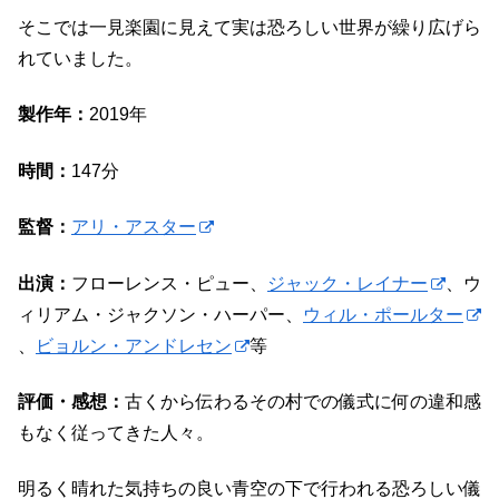
そこでは一見楽園に見えて実は恐ろしい世界が繰り広げら
れていました。
製作年：
2019年
時間：
147分
監督：
アリ・アスター
出演：
フローレンス・ピュー、
ジャック・レイナー
、ウ
ィリアム・ジャクソン・ハーパー、
ウィル・ポールター
、
ビョルン・アンドレセン
等
評価・感想：
古くから伝わるその村での儀式に何の違和感
もなく従ってきた人々。
明るく晴れた気持ちの良い青空の下で行われる恐ろしい儀