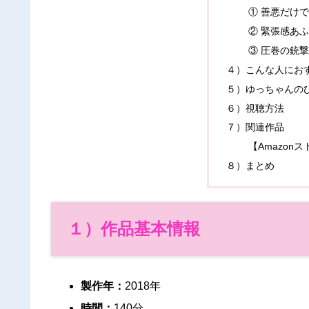
① 善悪だけ
② 緊張感あ
③ 圧巻の銃
４）こんな人にお
５）ゆっちゃんの
６）視聴方法
７）関連作品
【Amazon
８）まとめ
１）作品基本情報
製作年：
2018年
時間：
140分