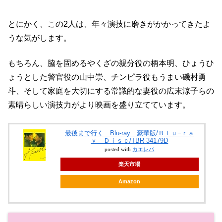
とにかく、この2人は、年々演技に磨きがかかってきたよ
うな気がします。
もちろん、脇を固めるやくざの親分役の柄本明、ひょうひ
ょうとした警官役の山中崇、チンピラ役もうまい磯村勇
斗、そして家庭を大切にする常識的な妻役の広末涼子らの
素晴らしい演技力がより映画を盛り立てています。
最後まで行く Blu-ray 豪華版/Ｂｌｕ−ｒａ
ｙ Ｄｉｓｃ/TBR-34179D
posted with
カエレバ
楽天市場
Amazon