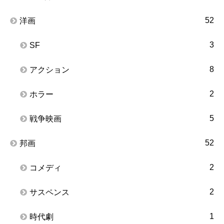
52
洋画
3
SF
8
アクション
2
ホラー
5
戦争映画
52
邦画
2
コメディ
2
サスペンス
1
時代劇