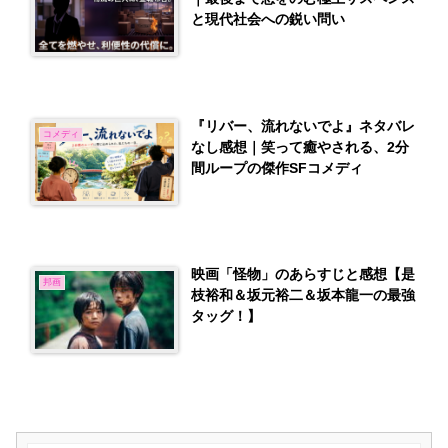
と現代社会への鋭い問い
『リバー、流れないでよ』ネタバレ
コメディ
なし感想｜笑って癒やされる、2分
間ループの傑作SFコメディ
映画「怪物」のあらすじと感想【是
邦画
枝裕和＆坂元裕二＆坂本龍一の最強
タッグ！】