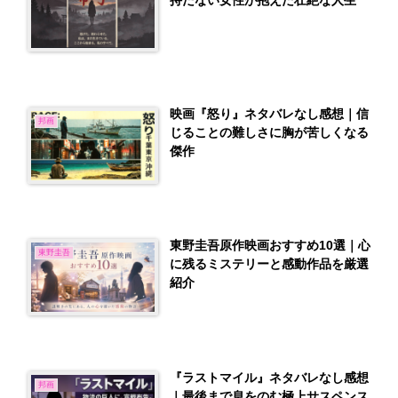
持たない女性が抱えた壮絶な人生
映画『怒り』ネタバレなし感想｜信
邦画
じることの難しさに胸が苦しくなる
傑作
東野圭吾原作映画おすすめ10選｜心
東野圭吾
に残るミステリーと感動作品を厳選
紹介
『ラストマイル』ネタバレなし感想
邦画
｜最後まで息をのむ極上サスペンス