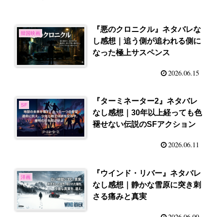
『悪のクロニクル』ネタバレな
韓国映画
し感想｜追う側が追われる側に
なった極上サスペンス
2026.06.15
『ターミネーター2』ネタバレ
SF
なし感想｜30年以上経っても色
褪せない伝説のSFアクション
2026.06.11
『ウインド・リバー』ネタバレ
洋画
なし感想｜静かな雪原に突き刺
さる痛みと真実
2026.06.09