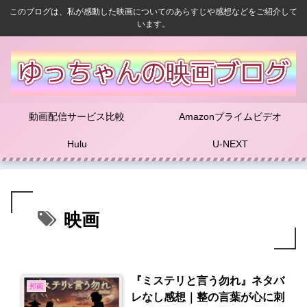
このブログは、私が感動した映画についてのあらすじや感想などをご紹介して
います。
動画配信サービス比較
Amazonプライムビデオ
Hulu
U-NEXT
映画
『ミステリと言う勿れ』ネタバ
邦画
レなし感想｜整の言葉が心に刺