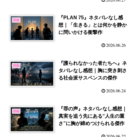
『PLAN 75』ネタバレなし感
邦画
想｜「生きる」とは何かを静か
に問いかける衝撃作
2026.06.26
『護られなかった者たちへ』ネ
邦画
タバレなし感想｜胸に突き刺さ
る社会派サスペンスの傑作
2026.06.24
『罪の声』ネタバレなし感想｜
邦画
真実を追う先にある“人生の重
さ”に胸が締めつけられる傑作
2026.06.22