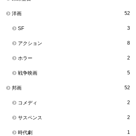
52
洋画
3
SF
8
アクション
2
ホラー
5
戦争映画
52
邦画
2
コメディ
2
サスペンス
1
時代劇