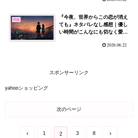
『今夜、世界からこの恋が消え
邦画
ても』ネタバレなし感想｜優し
い時間がこんなにも切なく愛お
しい
2026.06.22
スポンサーリンク
yahooショッピング
次のページ
前
次
1
3
8
2